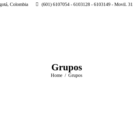
ogotá, Colombia
(601) 6107054 - 6103128 - 6103149 - Movil. 31
Grupos
You are here:
Home
Grupos